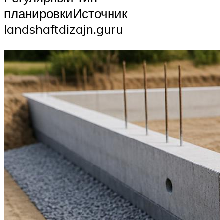
планировкиИсточник
landshaftdizajn.guru