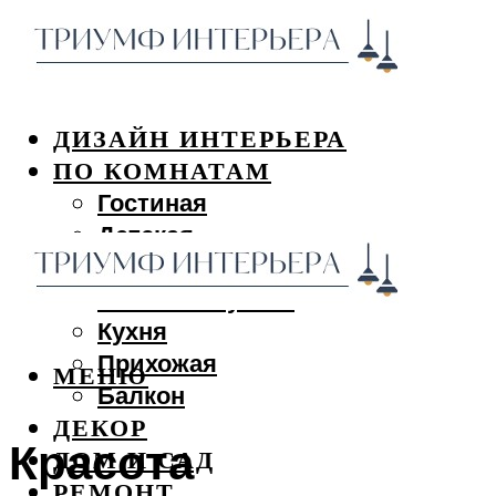
ДИЗАЙН ИНТЕРЬЕРА
ПО КОМНАТАМ
Гостиная
Детская
Спальня
Ванная и туалет
Кухня
Прихожая
МЕНЮ
Балкон
ДЕКОР
Красота
ДОМ И САД
РЕМОНТ