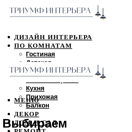
ДИЗАЙН ИНТЕРЬЕРА
ПО КОМНАТАМ
Гостиная
Детская
Спальня
Ванная и туалет
Кухня
Прихожая
МЕНЮ
Балкон
ДЕКОР
Выбираем
ДОМ И САД
РЕМОНТ