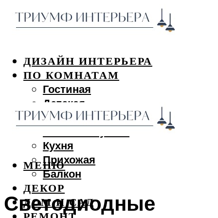
ДИЗАЙН ИНТЕРЬЕРА
ПО КОМНАТАМ
Гостиная
Детская
Спальня
Ванная и туалет
Кухня
Прихожая
МЕНЮ
Балкон
ДЕКОР
Светодиодные
ДОМ И САД
РЕМОНТ