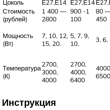
Цоколь
Е27,Е14
Е27,Е14
Е27,
Стоимость
1 400 —
900 -1
80 
(рублей)
2800
100
450
Мощность
7, 10, 12,
5, 7, 9,
3, 6, 
(Вт)
15, 20.
10.
2700,
2700,
Температура
4000
3000,
4000,
(К)
650
4000
6400
Инструкция