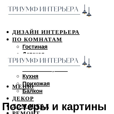
ДИЗАЙН ИНТЕРЬЕРА
ПО КОМНАТАМ
Гостиная
Детская
Спальня
Ванная и туалет
Кухня
Прихожая
МЕНЮ
Балкон
ДЕКОР
Постеры и картины
ДОМ И САД
РЕМОНТ