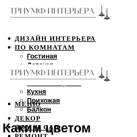
ДИЗАЙН ИНТЕРЬЕРА
ПО КОМНАТАМ
Гостиная
Детская
Спальня
Ванная и туалет
Кухня
Прихожая
МЕНЮ
Балкон
ДЕКОР
Каким цветом
ДОМ И САД
РЕМОНТ