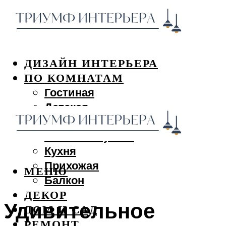
ДИЗАЙН ИНТЕРЬЕРА
ПО КОМНАТАМ
Гостиная
Детская
Спальня
Ванная и туалет
Кухня
Прихожая
МЕНЮ
Балкон
ДЕКОР
Удивительное
ДОМ И САД
РЕМОНТ