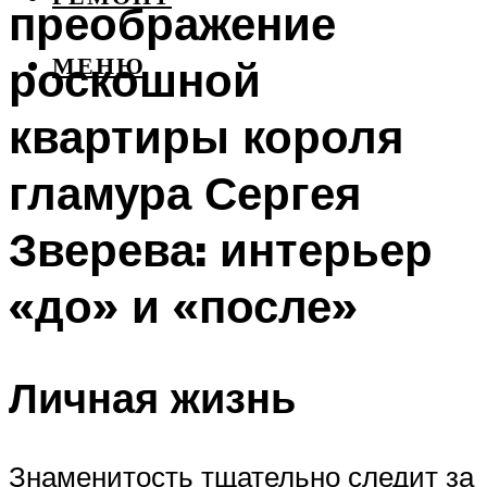
преображение
роскошной
МЕНЮ
квартиры короля
гламура Сергея
Зверева: интерьер
«до» и «после»
Личная жизнь
Знаменитость тщательно следит за