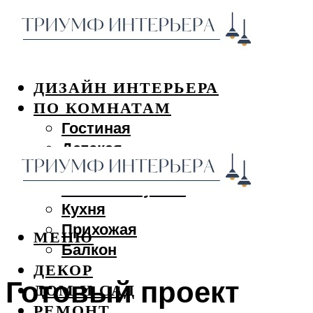
ДИЗАЙН ИНТЕРЬЕРА
ПО КОМНАТАМ
Гостиная
Детская
Спальня
Ванная и туалет
Кухня
Прихожая
МЕНЮ
Балкон
ДЕКОР
Готовый проект
ДОМ И САД
РЕМОНТ