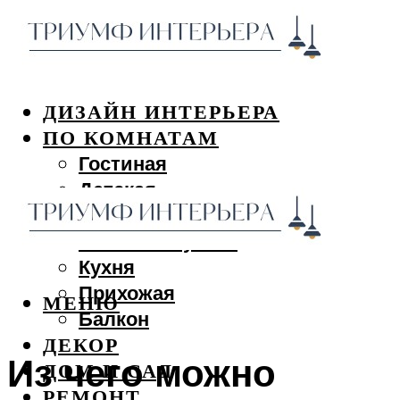
ДИЗАЙН ИНТЕРЬЕРА
ПО КОМНАТАМ
Гостиная
Детская
Спальня
Ванная и туалет
Кухня
Прихожая
МЕНЮ
Балкон
ДЕКОР
Из чего можно
ДОМ И САД
РЕМОНТ