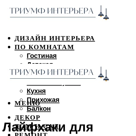
ДИЗАЙН ИНТЕРЬЕРА
ПО КОМНАТАМ
Гостиная
Детская
Спальня
Ванная и туалет
Кухня
Прихожая
МЕНЮ
Балкон
ДЕКОР
Лайфхаки для
ДОМ И САД
РЕМОНТ