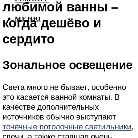
любимой ванны –
когда дешёво и
МЕНЮ
сердито
Зональное освещение
Света много не бывает, особенно
это касается ванной комнаты. В
качестве дополнительных
источников обычно выступают
точечные потолочные светильники
,
свечи, а также ставшая очень