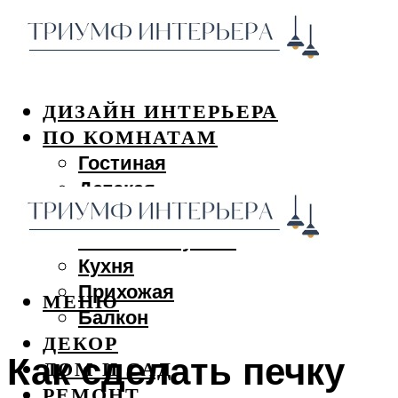
ДИЗАЙН ИНТЕРЬЕРА
ПО КОМНАТАМ
Гостиная
Детская
Спальня
Ванная и туалет
Кухня
Прихожая
МЕНЮ
Балкон
ДЕКОР
Как сделать печку
ДОМ И САД
РЕМОНТ