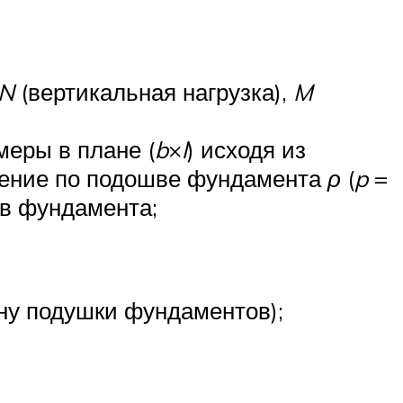
N
(вертикальная нагрузка),
M
меры в плане (
b
×
l
) исходя из
вление по подошве фундамента
ρ
(
p
=
в фундамента;
ну подушки фундаментов);