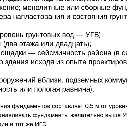
жение; монолитные или сборные фунд
ера напластования и состояния грунт
уровень грунтовых вод — УГВ);
(два этажа или двадцать);
лощадки — сейсмичность района (в с
го здания исходя из опыта проектиро
ооружений вблизи, подземных коммун
ость или пологая равнина).
ния фундаментов составляет 0.5 м от уровн
анавливать фундаменты желательно выше УГВ
ин и тот же ИГЭ.