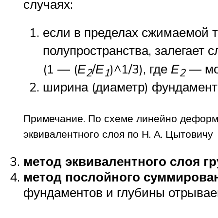
случаях:
если в пределах сжимаемой 
полупространства, залегает 
(1 — (
Е
/
Е
)^1/3), где
Е
— мо
2
1
2
ширина (диаметр) фундамен
Примечание. По схеме линейно деформ
эквивалентного слоя по Н. А. Цытовичу
метод эквивалентного слоя гр
метод послойного суммирова
фундаментов и глубины отрываем