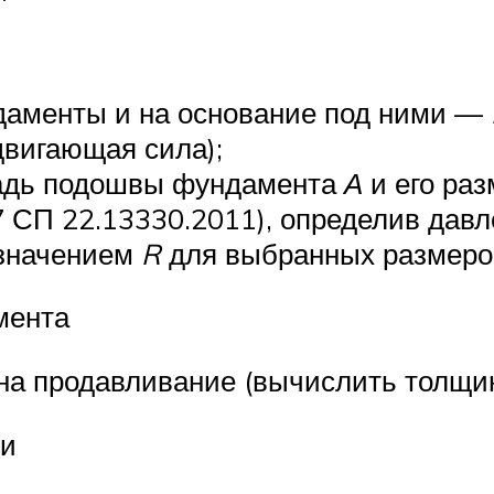
ндаменты и на основание под ними —
двигающая сила);
адь подошвы фундамента
А
и его раз
6.7 СП 22.13330.2011), определив да
 значением
R
для выбранных размеро
мента
на продавливание (вычислить толщи
ти