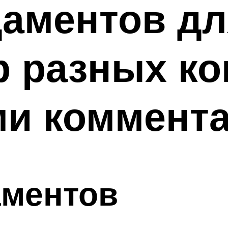
аментов дл
р разных к
ми коммент
аментов