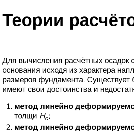
Теории расчёт
Для вычисления расчётных осадок 
основания исходя из характера нап
размеров фундамента. Существует б
имеют свои достоинства и недостатк
метод линейно деформируемо
толщи
H
;
с
метод линейно деформируемог