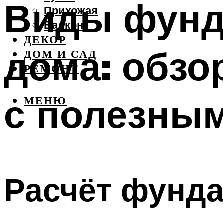
Виды фунд
Прихожая
Балкон
ДЕКОР
дома: обзо
ДОМ И САД
РЕМОНТ
с полезны
МЕНЮ
Расчёт фунд