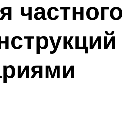
я частного
онструкций
ариями