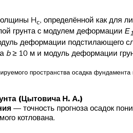
толщины H
, определённой как для 
c
слой грунта с модулем деформации
Е
дуль деформации подстилающего сл
та
b
≥ 10 м и модуль деформации гру
ируемого пространства осадка фундамента 
унта (Цытовича Н. А.)
ния
— точность прогноза осадок пон
ого котлована.