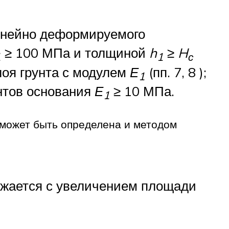
линейно деформируемого
≥ 100 МПа и толщиной
h
≥
H
1
1
с
оя грунта с модулем
Е
(пп. 7, 8 );
1
нтов основания
Е
≥ 10 МПа.
1
может быть определена и методом
ижается с увеличением площади