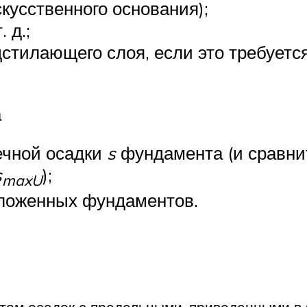
кусственного основания);
 д.;
дстилающего слоя, если это требуетс
а
ечной осадки
s
фундамента (и сравни
s
);
maxU
оложенных фундаментов.
том осадок с предельными, приведенными в